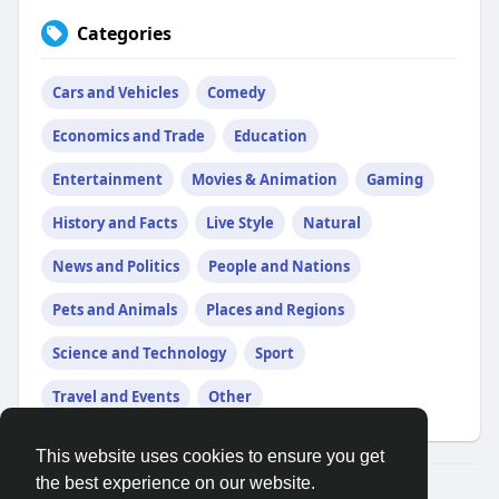
Categories
Cars and Vehicles
Comedy
Economics and Trade
Education
Entertainment
Movies & Animation
Gaming
History and Facts
Live Style
Natural
News and Politics
People and Nations
Pets and Animals
Places and Regions
Science and Technology
Sport
Travel and Events
Other
This website uses cookies to ensure you get
the best experience on our website.
© 2026 Athletes Talk