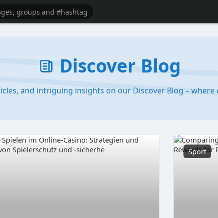
Discover Blog
rticles, and intriguing insights on our Discover Blog – wher
Sport