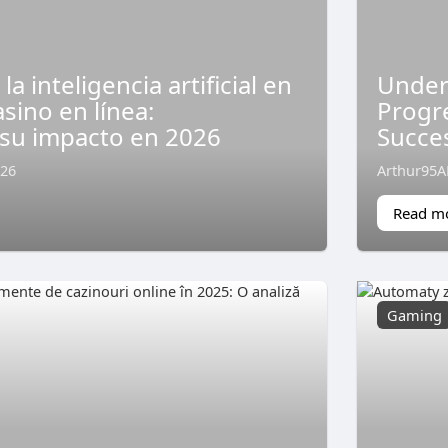
la inteligencia artificial en
Under
sino en línea:
Progre
 su impacto en 2026
Succes
026
Arthur95A
Read m
Gaming