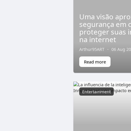
Uma visão apro
segurança em c
proteger suas 
na internet
Arthur95ART
·
06 Aug 2
Read more
Entertainment