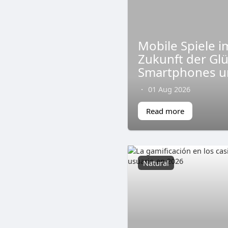
Mobile Spiele i
Zukunft der Glü
Smartphones un
·
01 Aug 2026
Read more
Natural