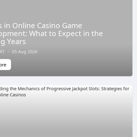
s in Online Casino Game
opment: What to Expect in the
g Years
RT
·
05 Aug 2026
ore