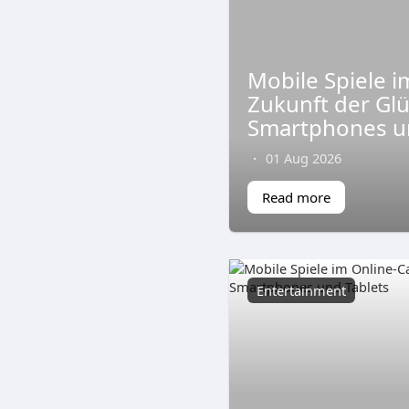
Mobile Spiele i
Zukunft der Glü
Smartphones un
·
01 Aug 2026
Read more
Entertainment