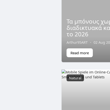
Τα μπόνους χω
διαδικτυακά κα
το 2026
Arthur95ART
·
02 Aug 2
Read more
Natural